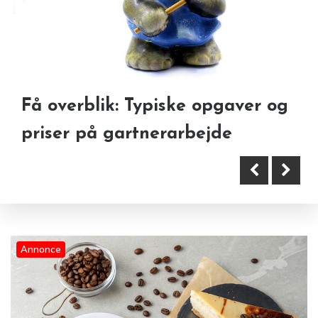
Få overblik: Typiske opgaver og
Kuskens arbejde og økonomi set
Grøn kaffe-kultur: Vejen til en
priser på gartnerarbejde
fra flere vinkler
mere ansvarlig arbejdsplads
Annonce