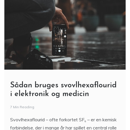
Sådan bruges svovlhexaflourid
i elektronik og medicin
7 Min Reading
Svovlhexaflourid – ofte forkortet SF₆ – er en kemisk
forbindelse, der i mange år har spillet en central rolle